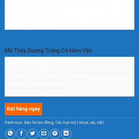
Mũ Thùy Dương Trắng Có Núm Vặn
Hỗ trợ khách hàng:
Quý khách vui lòng xem kỹ trước khi đặt hàng, sản phẩm không
được đổi trả vì lý do không thích, không hợp.
Hotline tư vấn: 0912 156 485
Đặt hàng ngay
Danh mục:
Bảo hộ lao động
,
Các loại mũ ( nhựa, vải, sắt)