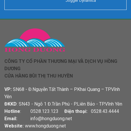
Jogger Dynamica
CÔNG TY CỔ PHẦN THƯƠNG MẠI VÀ DỊCH VỤ HỒNG
DƯƠNG
CỬA HÀNG BÙI THỊ THU HUYỀN
VP:
SN68 - Đ.Nguyễn Tất Thành – P.Khai Quang – TP.Vĩnh
Yên
ĐKKD
: SN43 - Ngõ 1 Đ.Trần Phú - P.Liên Bảo - TP.Vĩnh Yên
Hotline
: 0528.123.123
Điện thoại:
0528.43.4444
Email:
info@hongduong.net
Website:
www.hongduong.net