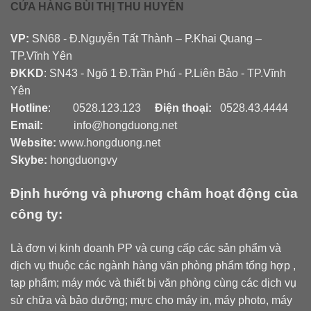
CỬA HÀNG BÙI THỊ THU HUYỀN
VP:
SN68 - Đ.Nguyễn Tất Thành – P.Khai Quang –
TP.Vĩnh Yên
ĐKKD
: SN43 - Ngõ 1 Đ.Trần Phú - P.Liên Bảo - TP.Vĩnh
Yên
Hotline
: 0528.123.123
Điện thoại:
0528.43.4444
Email:
info@hongduong.net
Website:
www.hongduong.net
Skybe:
hongduongvy
Định hướng và phương châm hoạt động của
công ty:
Là đơn vị kinh doanh PP và cung cấp các sản phẩm và
dịch vụ thuộc các ngành hàng văn phòng phẩm tổng hợp ,
tạp phẩm; máy móc và thiết bị văn phòng cùng các dịch vụ
sử chữa và bảo dưỡng; mực cho máy in, máy photo, máy