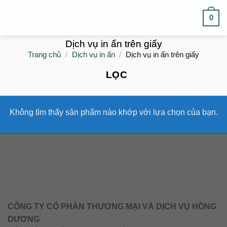
Skip
0
to
content
Dịch vụ in ấn trên giấy
Trang chủ
/
Dịch vụ in ấn
/
Dịch vụ in ấn trên giấy
LỌC
Không tìm thấy sản phẩm nào khớp với lựa chọn của bạn.
CÔNG TY CỔ PHẦN THƯƠNG MẠI VÀ DỊCH VỤ HỒNG
DƯƠNG