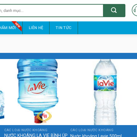
HẨM MỚI
LIÊN HỆ
TIN TỨC
CÁC LOẠI NƯỚC KHOÁNG
CÁC LOẠI NƯỚC KHOÁNG
NƯỚC KHOÁNG LA VIE BÌNH ÚP
Nước khoáng Lavie 500ml