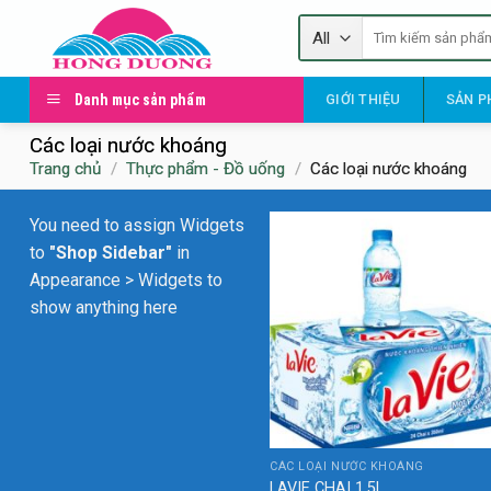
Skip
Tìm
to
kiếm:
content
Danh mục sản phẩm
GIỚI THIỆU
SẢN P
Các loại nước khoáng
Trang chủ
/
Thực phẩm - Đồ uống
/
Các loại nước khoáng
You need to assign Widgets
to
"Shop Sidebar"
in
Appearance > Widgets
to
show anything here
CÁC LOẠI NƯỚC KHOÁNG
LAVIE CHAI 1.5L