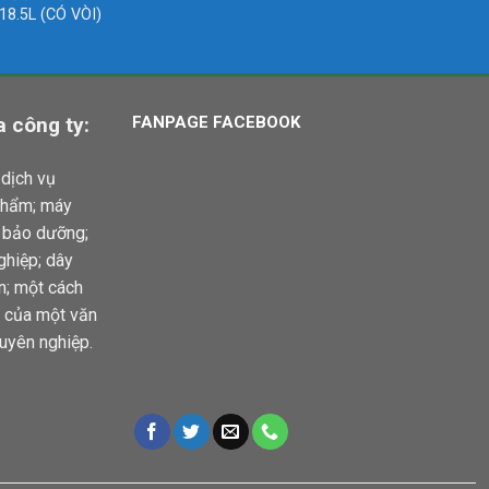
18.5L (CÓ VÒI)
 công ty:
FANPAGE FACEBOOK
dịch vụ
phẩm; máy
à bảo dưỡng;
ghiệp; dây
ện; một cách
ầu của một văn
uyên nghiệp.