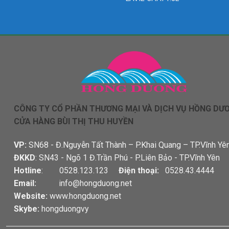
CÔNG TY CỔ PHẦN THƯƠNG MẠI VÀ DỊCH VỤ HỒNG DƯ
CỬA HÀNG BÙI THỊ THU HUYỀN
VP:
SN68 - Đ.Nguyễn Tất Thành – P.Khai Quang – TP.Vĩnh Yê
ĐKKD
: SN43 - Ngõ 1 Đ.Trần Phú - P.Liên Bảo - TP.Vĩnh Yên
Hotline
: 0528.123.123
Điện thoại:
0528.43.4444
Email:
info@hongduong.net
Website:
www.hongduong.net
Skybe:
hongduongvy