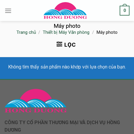
Skip
0
to
content
Máy photo
Trang chủ
/
Thiết bị Máy Văn phòng
/
Máy photo
LỌC
Không tìm thấy sản phẩm nào khớp với lựa chọn của bạn.
CÔNG TY CỔ PHẦN THƯƠNG MẠI VÀ DỊCH VỤ HỒNG
DƯƠNG