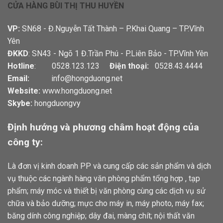
CỬA HÀNG BÙI THỊ THU HUYỀN
VP:
SN68 - Đ.Nguyễn Tất Thành – P.Khai Quang – TP.Vĩnh
Yên
ĐKKD
: SN43 - Ngõ 1 Đ.Trần Phú - P.Liên Bảo - TP.Vĩnh Yên
Hotline
: 0528.123.123
Điện thoại:
0528.43.4444
Email:
info@hongduong.net
Website:
www.hongduong.net
Skybe:
hongduongvy
Định hướng và phương châm hoạt động của
công ty:
Là đơn vị kinh doanh PP và cung cấp các sản phẩm và dịch
vụ thuộc các ngành hàng văn phòng phẩm tổng hợp , tạp
phẩm; máy móc và thiết bị văn phòng cùng các dịch vụ sử
chữa và bảo dưỡng; mực cho máy in, máy photo, máy fax;
băng dính công nghiệp; dây đai, màng chít; nội thất văn