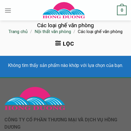
Skip
0
to
content
Các loại ghế văn phòng
Trang chủ
/
Nội thất văn phòng
/
Các loại ghế văn phòng
LỌC
Không tìm thấy sản phẩm nào khớp với lựa chọn của bạn.
CÔNG TY CỔ PHẦN THƯƠNG MẠI VÀ DỊCH VỤ HỒNG
DƯƠNG