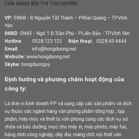
CỬA HÀNG BÙI THỊ THU HUYỀN
VP:
SN68 - Đ.Nguyễn Tất Thành – P.Khai Quang – TP.Vĩnh
Yên
ĐKKD
: SN43 - Ngõ 1 Đ.Trần Phú - P.Liên Bảo - TP.Vĩnh Yên
Hotline
: 0528.123.123
Điện thoại:
0528.43.4444
Email:
info@hongduong.net
Website:
www.hongduong.net
Skybe:
hongduongvy
Định hướng và phương châm hoạt động của
công ty:
Là đơn vị kinh doanh PP và cung cấp các sản phẩm và dịch
vụ thuộc các ngành hàng văn phòng phẩm tổng hợp , tạp
phẩm; máy móc và thiết bị văn phòng cùng các dịch vụ sử
chữa và bảo dưỡng; mực cho máy in, máy photo, máy fax;
băng dính công nghiệp; dây đai, màng chít; nội thất văn