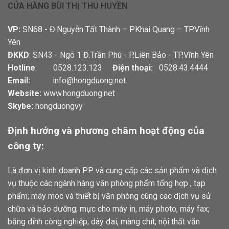
CỬA HÀNG BÙI THỊ THU HUYỀN
VP:
SN68 - Đ.Nguyễn Tất Thành – P.Khai Quang – TP.Vĩnh
Yên
ĐKKD
: SN43 - Ngõ 1 Đ.Trần Phú - P.Liên Bảo - TP.Vĩnh Yên
Hotline
: 0528.123.123
Điện thoại:
0528.43.4444
Email:
info@hongduong.net
Website:
www.hongduong.net
Skybe:
hongduongvy
Định hướng và phương châm hoạt động của
công ty:
Là đơn vị kinh doanh PP và cung cấp các sản phẩm và dịch
vụ thuộc các ngành hàng văn phòng phẩm tổng hợp , tạp
phẩm; máy móc và thiết bị văn phòng cùng các dịch vụ sử
chữa và bảo dưỡng; mực cho máy in, máy photo, máy fax;
băng dính công nghiệp; dây đai, màng chít; nội thất văn