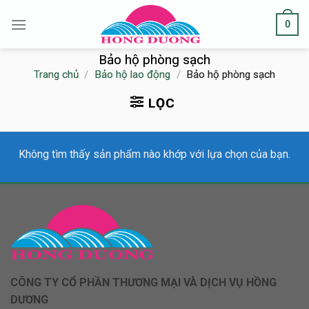
Skip
0
to
content
Bảo hộ phòng sạch
Trang chủ
/
Bảo hộ lao động
/
Bảo hộ phòng sạch
LỌC
Không tìm thấy sản phẩm nào khớp với lựa chọn của bạn.
CÔNG TY CỔ PHẦN THƯƠNG MẠI VÀ DỊCH VỤ HỒNG
DƯƠNG