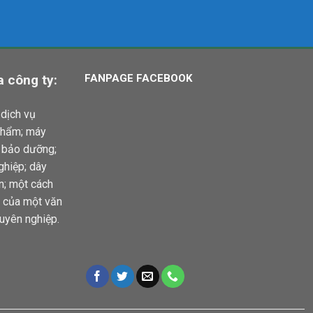
 công ty:
FANPAGE FACEBOOK
dịch vụ
phẩm; máy
à bảo dưỡng;
ghiệp; dây
ện; một cách
ầu của một văn
uyên nghiệp.