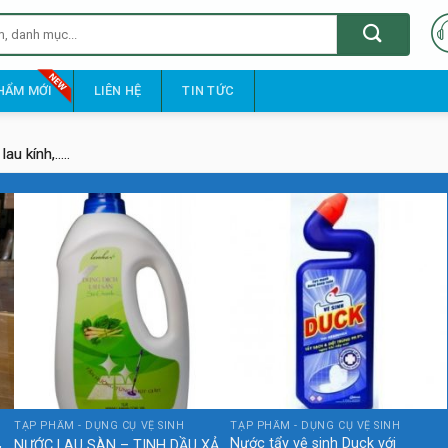
HẨM MỚI
LIÊN HỆ
TIN TỨC
u kính,.....
TẠP PHẨM - DỤNG CỤ VỆ SINH
TẠP PHẨM - DỤNG CỤ VỆ SINH
,
Nước tẩy vệ sinh Duck với
NƯỚC LAU SÀN – TINH DẦU XẢ