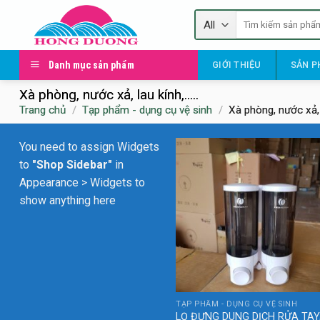
Skip
Tìm
to
kiếm:
content
Danh mục sản phẩm
GIỚI THIỆU
SẢN P
Xà phòng, nước xả, lau kính,.....
Trang chủ
/
Tạp phẩm - dụng cụ vệ sinh
/
Xà phòng, nước xả, la
You need to assign Widgets
to
"Shop Sidebar"
in
Appearance > Widgets
to
show anything here
TẠP PHẨM - DỤNG CỤ VỆ SINH
LỌ ĐỰNG DUNG DỊCH RỬA TAY