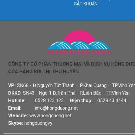
SÁT KHUẨN
CÔNG TY CỔ PHẦN THƯƠNG MẠI VÀ DỊCH VỤ HỒNG DƯ
CỬA HÀNG BÙI THỊ THU HUYỀN
VP:
SN68 - Đ.Nguyễn Tất Thành – P.Khai Quang – TP.Vĩnh Yê
ĐKKD
: SN43 - Ngõ 1 Đ.Trần Phú - P.Liên Bảo - TP.Vĩnh Yên
Hotline
: 0528.123.123
Điện thoại:
0528.43.4444
Email:
info@hongduong.net
Website:
www.hongduong.net
Skybe:
hongduongvy