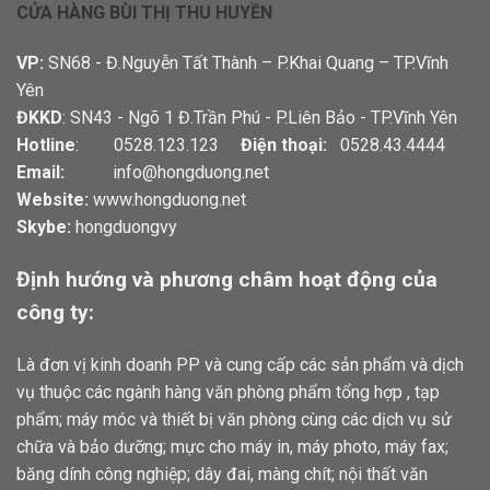
CỬA HÀNG BÙI THỊ THU HUYỀN
VP:
SN68 - Đ.Nguyễn Tất Thành – P.Khai Quang – TP.Vĩnh
Yên
ĐKKD
: SN43 - Ngõ 1 Đ.Trần Phú - P.Liên Bảo - TP.Vĩnh Yên
Hotline
: 0528.123.123
Điện thoại:
0528.43.4444
Email:
info@hongduong.net
Website:
www.hongduong.net
Skybe:
hongduongvy
Định hướng và phương châm hoạt động của
công ty:
Là đơn vị kinh doanh PP và cung cấp các sản phẩm và dịch
vụ thuộc các ngành hàng văn phòng phẩm tổng hợp , tạp
phẩm; máy móc và thiết bị văn phòng cùng các dịch vụ sử
chữa và bảo dưỡng; mực cho máy in, máy photo, máy fax;
băng dính công nghiệp; dây đai, màng chít; nội thất văn