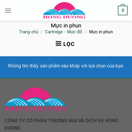
Skip
0
to
content
Mực in phun
Trang chủ
/
Cartridge - Mực đổ
/
Mực in phun
LỌC
Không tìm thấy sản phẩm nào khớp với lựa chọn của bạn.
CÔNG TY CỔ PHẦN THƯƠNG MẠI VÀ DỊCH VỤ HỒNG
DƯƠNG