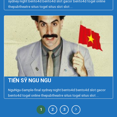
sydney night bento4d bento4d slot gacor bento4d togel online
thepubtheatre situs togel situs slot slot ...
TIẾN SỸ NGU NGU
NguNgu-Sample-final sydney night bento4d bento4d slot gacor
bento4d togel online thepubtheatre situs togel situs slot ...
1
2
3