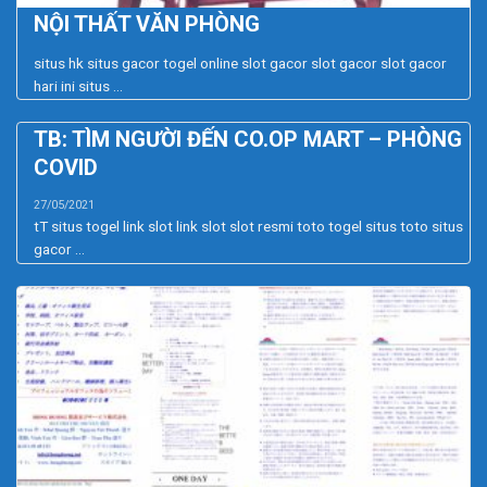
NỘI THẤT VĂN PHÒNG
situs hk situs gacor togel online slot gacor slot gacor slot gacor
hari ini situs ...
TB: TÌM NGƯỜI ĐẾN CO.OP MART – PHÒNG
COVID
27/05/2021
tT situs togel link slot link slot slot resmi toto togel situs toto situs
gacor ...