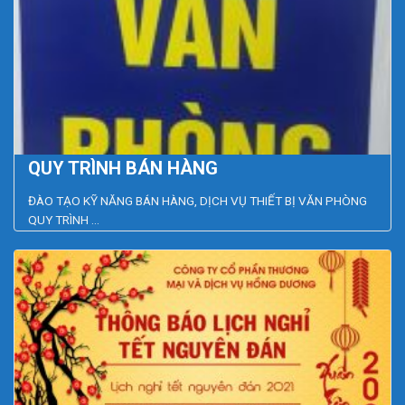
QUY TRÌNH BÁN HÀNG
ĐÀO TẠO KỸ NĂNG BÁN HÀNG, DỊCH VỤ THIẾT BỊ VĂN PHÒNG
QUY TRÌNH ...