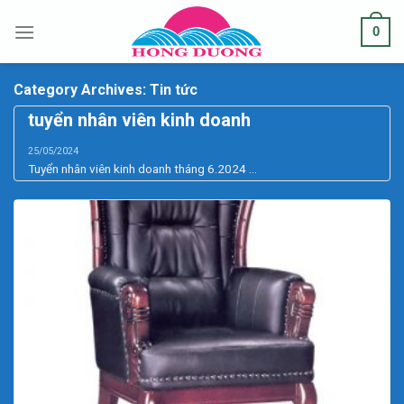
Skip
0
to
content
Category Archives:
Tin tức
tuyển nhân viên kinh doanh
25/05/2024
Tuyển nhân viên kinh doanh tháng 6.2024 ...