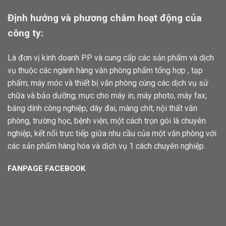
Định hướng và phương châm hoạt động của
công ty:
Là đơn vị kinh doanh PP và cung cấp các sản phẩm và dịch
vụ thuộc các ngành hàng văn phòng phẩm tổng hợp , tạp
phẩm; máy móc và thiết bị văn phòng cùng các dịch vụ sử
chữa và bảo dưỡng; mực cho máy in, máy photo, máy fax;
băng dính công nghiệp; dây đai, màng chít; nội thất văn
phòng, trường học, bệnh viện; một cách trọn gói là chuyên
nghiệp, kết nối trực tiếp giữa nhu cầu của một văn phòng với
các sản phẩm hàng hóa và dịch vụ 1 cách chuyên nghiệp.
FANPAGE FACEBOOK