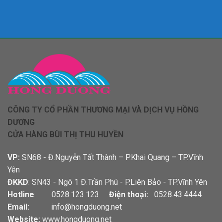
CÔNG TY CỔ PHẦN THƯƠNG MẠI VÀ DỊCH VỤ HỒNG
DƯƠNG
CỬA HÀNG BÙI THỊ THU HUYỀN
VP:
SN68 - Đ.Nguyễn Tất Thành – P.Khai Quang – TP.Vĩnh
Yên
ĐKKD
: SN43 - Ngõ 1 Đ.Trần Phú - P.Liên Bảo - TP.Vĩnh Yên
Hotline
: 0528.123.123
Điện thoại:
0528.43.4444
Email:
info@hongduong.net
Website:
www.hongduong.net