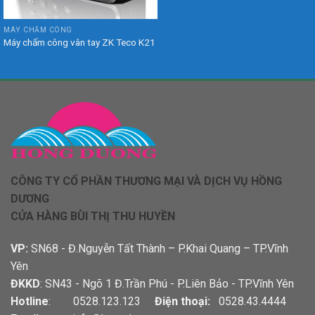
MÁY CHẤM CÔNG
Máy chấm công vân tay ZK Teco K21
CÔNG TY CỔ PHẦN THƯƠNG MẠI VÀ DỊCH VỤ HỒNG
DƯƠNG
CỬA HÀNG BÙI THỊ THU HUYỀN
VP:
SN68 - Đ.Nguyễn Tất Thành – P.Khai Quang – TP.Vĩnh
Yên
ĐKKD
: SN43 - Ngõ 1 Đ.Trần Phú - P.Liên Bảo - TP.Vĩnh Yên
Hotline
: 0528.123.123
Điện thoại:
0528.43.4444