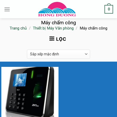
Skip
0
to
content
Máy chấm công
Trang chủ
/
Thiết bị Máy Văn phòng
/
Máy chấm công
LỌC