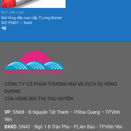
BÚT CÁC LOẠI
Bút lông dầu cao cấp T.Long Bizner
BIZ-PM01 – Xanh
0
₫
CÔNG TY CỔ PHẦN THƯƠNG MẠI VÀ DỊCH VỤ HỒNG
DƯƠNG
CỬA HÀNG BÙI THỊ THU HUYỀN
VP:
SN68 - Đ.Nguyễn Tất Thành – P.Khai Quang – TP.Vĩnh
Yên
ĐKKD
: SN43 - Ngõ 1 Đ.Trần Phú - P.Liên Bảo - TP.Vĩnh Yên