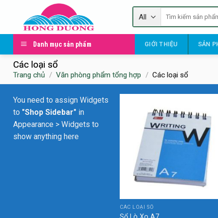
Skip
Tìm
to
kiếm:
content
Danh mục sản phẩm
GIỚI THIỆU
SẢN P
Các loại sổ
Trang chủ
/
Văn phòng phẩm tổng hợp
/
Các loại sổ
You need to assign Widgets
to
"Shop Sidebar"
in
Appearance > Widgets
to
show anything here
CÁC LOẠI SỔ
Sổ Lò Xo A7