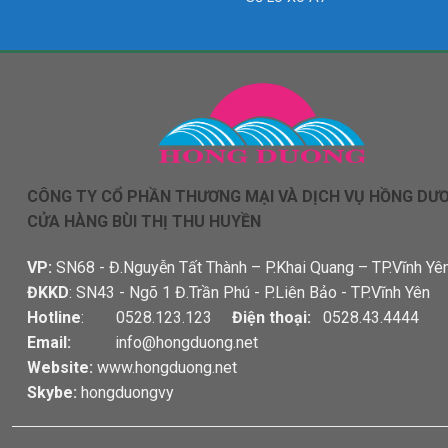
CÔNG TY CỔ PHẦN THƯƠNG MẠI VÀ DỊCH VỤ HỒNG DƯ
CỬA HÀNG BÙI THỊ THU HUYỀN
VP:
SN68 - Đ.Nguyễn Tất Thành – P.Khai Quang – TP.Vĩnh Yê
ĐKKD
: SN43 - Ngõ 1 Đ.Trần Phú - P.Liên Bảo - TP.Vĩnh Yên
Hotline
: 0528.123.123
Điện thoại:
0528.43.4444
Email:
info@hongduong.net
Website:
www.hongduong.net
Skybe:
hongduongvy