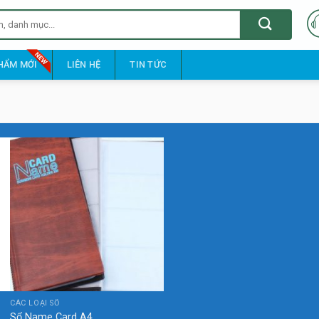
HẨM MỚI
LIÊN HỆ
TIN TỨC
CÁC LOẠI SỔ
Sổ Name Card A4