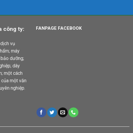
 công ty:
FANPAGE FACEBOOK
dịch vụ
phẩm; máy
à bảo dưỡng;
ghiệp; dây
ện; một cách
ầu của một văn
uyên nghiệp.