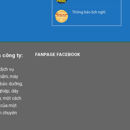
Thông báo lịch nghỉ
 công ty:
FANPAGE FACEBOOK
dịch vụ
phẩm; máy
 bảo dưỡng;
hiệp; dây
n; một cách
u của một
h chuyên