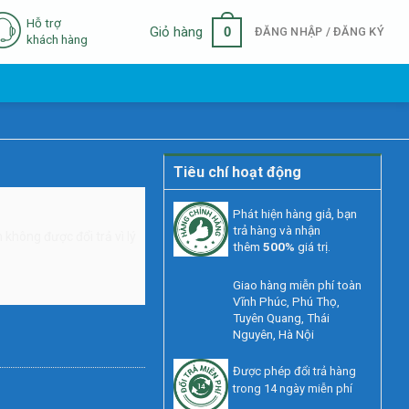
Hỗ trợ
0
Giỏ hàng
ĐĂNG NHẬP / ĐĂNG KÝ
khách hàng
Tiêu chí hoạt động
Phát hiện hàng giả, bạn
trả hàng và nhận
không được đổi trả vì lý
thêm
500%
giá trị.
Giao hàng miễn phí toàn
Vĩnh Phúc, Phú Thọ,
Tuyên Quang, Thái
Nguyên, Hà Nội
Được phép đổi trả hàng
trong 14 ngày miễn phí