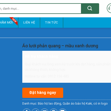
HẨM MỚI
LIÊN HỆ
TIN TỨC
Áo lưới phản quang – mầu xanh dương
Hỗ trợ khách hàng:
Quý khách vui lòng xem kỹ trước khi đặt hàng, sản phẩm 
do không thích, không hợp.
Hotline tư vấn: 0912 156 485
Đặt hàng ngay
Danh mục:
Bảo hộ lao động
,
Quần áo bảo hộ Kaki, có in logo