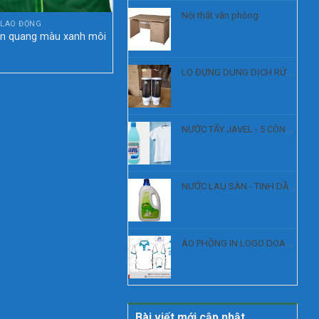
Nội thất văn phòng
 LAO ĐỘNG
BẢO HỘ LAO ĐỘNG
n quang màu xanh môi
Quần áo bảo hộ cán bộ kỹ
thuật vải cotton túi hộp
LỌ ĐỰNG DUNG DỊCH RỬA TAY, SÁT KHUẨN
NƯỚC TẨY JAVEL - 5 CÔNG DỤNG
NƯỚC LAU SÀN - TINH DẦU XẢ
ÁO PHÔNG IN LOGO DOANH NGHIỆP
Bài viết mới cập nhật