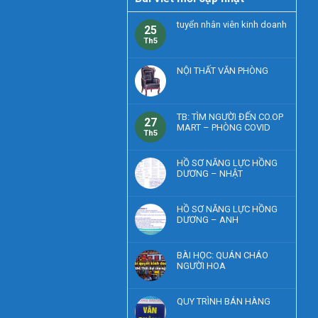
tuyển nhân viên kinh doanh
25
Th5
NỘI THẤT VĂN PHÒNG
TB: TÌM NGƯỜI ĐẾN CO.OP
27
MART – PHÒNG COVID
Th5
HỒ SƠ NĂNG LỰC HỒNG
DƯƠNG – NHẬT
HỒ SƠ NĂNG LỰC HỒNG
DƯƠNG – ANH
BÀI HỌC: QUÁN CHÁO
NGƯỜI HOA
QUY TRÌNH BÁN HÀNG