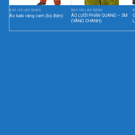
BẢO HỘ LAO ĐỘNG
BẢO HỘ LAO ĐỘNG
B
am
ÁO LƯỚI PHẢN QUANG – 3M
Áo kaki vàng cam (bộ điện)
(VÀNG CHANH)
L