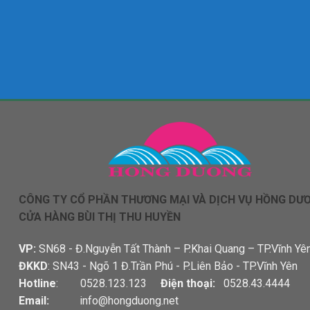
CÔNG TY CỔ PHẦN THƯƠNG MẠI VÀ DỊCH VỤ HỒNG DƯ
CỬA HÀNG BÙI THỊ THU HUYỀN
VP:
SN68 - Đ.Nguyễn Tất Thành – P.Khai Quang – TP.Vĩnh Yê
ĐKKD
: SN43 - Ngõ 1 Đ.Trần Phú - P.Liên Bảo - TP.Vĩnh Yên
Hotline
: 0528.123.123
Điện thoại:
0528.43.4444
Email:
info@hongduong.net