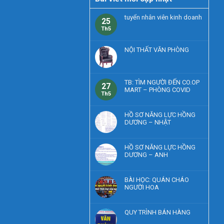
tuyển nhân viên kinh doanh
25
Th5
NỘI THẤT VĂN PHÒNG
TB: TÌM NGƯỜI ĐẾN CO.OP
27
MART – PHÒNG COVID
Th5
HỒ SƠ NĂNG LỰC HỒNG
DƯƠNG – NHẬT
HỒ SƠ NĂNG LỰC HỒNG
DƯƠNG – ANH
BÀI HỌC: QUÁN CHÁO
NGƯỜI HOA
QUY TRÌNH BÁN HÀNG