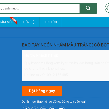
HẨM MỚI
LIÊN HỆ
TIN TỨC
BAO TAY NGÓN NHÁM MÀU TRẮNG( CÓ BỘT,
Hỗ trợ khách hàng:
Quý khách vui lòng xem kỹ trước khi đặt hàng, sản phẩm 
do không thích, không hợp.
Hotline tư vấn: 0912 156 485
Đặt hàng ngay
Danh mục:
Bảo hộ lao động
,
Găng tay các loại