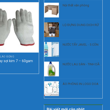
Nội thất văn phòng
LỌ ĐỰNG DUNG DỊCH RỬA TAY, SÁT KHUẨN
NƯỚC TẨY JAVEL - 5 CÔNG DỤNG
 LAO ĐỘNG
BẢO HỘ LAO ĐỘNG
ay sợi kim 7 – 60gam
Găng tay bảo hộ chống thấm
NƯỚC LAU SÀN - TINH DẦU XẢ
)
nước Safety Jogger Prodry
ÁO PHÔNG IN LOGO DOANH NGHIỆP
Bài viết mới cập nhật