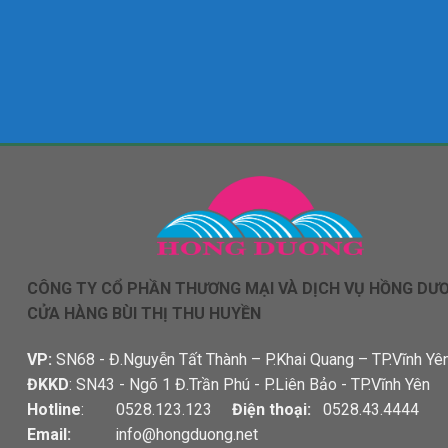
CÔNG TY CỔ PHẦN THƯƠNG MẠI VÀ DỊCH VỤ HỒNG DƯ
CỬA HÀNG BÙI THỊ THU HUYỀN
VP:
SN68 - Đ.Nguyễn Tất Thành – P.Khai Quang – TP.Vĩnh Yê
ĐKKD
: SN43 - Ngõ 1 Đ.Trần Phú - P.Liên Bảo - TP.Vĩnh Yên
Hotline
: 0528.123.123
Điện thoại:
0528.43.4444
Email:
info@hongduong.net