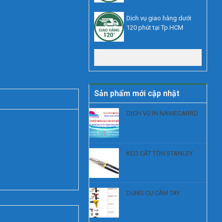
Dịch vụ giao hàng dưới
120 phút tại Tp.HCM
Xem thêm
Sản phẩm mới cập nhật
DỊCH VỤ IN NAMECARRD
KÉO CẮT TÔN STANLEY
DỤNG CỤ CẦM TAY