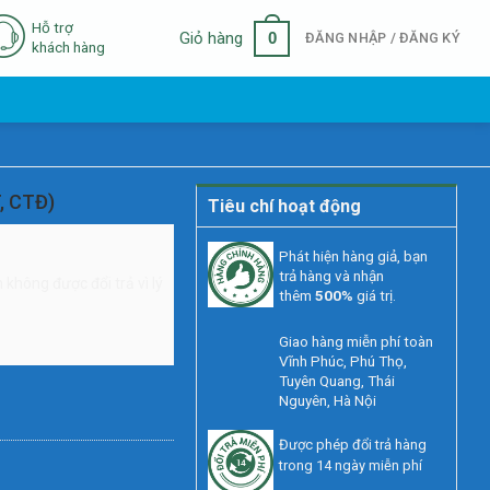
Hỗ trợ
0
Giỏ hàng
ĐĂNG NHẬP / ĐĂNG KÝ
khách hàng
 CTĐ)
Tiêu chí hoạt động
Phát hiện hàng giả, bạn
trả hàng và nhận
không được đổi trả vì lý
thêm
500%
giá trị.
Giao hàng miễn phí toàn
Vĩnh Phúc, Phú Thọ,
Tuyên Quang, Thái
Nguyên, Hà Nội
Được phép đổi trả hàng
trong 14 ngày miễn phí