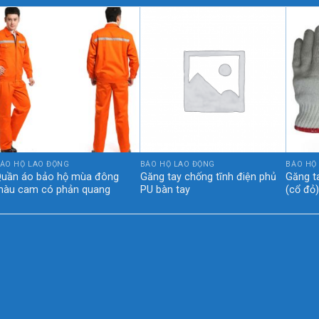
ẢO HỘ LAO ĐỘNG
BẢO HỘ LAO ĐỘNG
BẢO HỘ
uần áo bảo hộ mùa đông
Găng tay chống tĩnh điện phủ
Găng t
àu cam có phản quang
PU bàn tay
(cổ đỏ