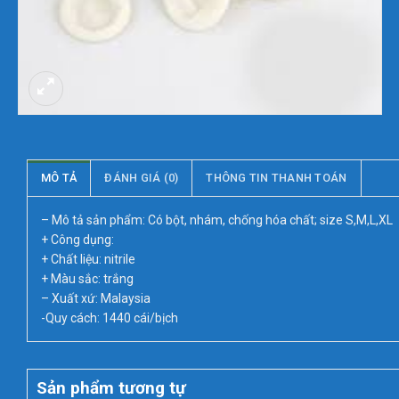
MÔ TẢ
ĐÁNH GIÁ (0)
THÔNG TIN THANH TOÁN
– Mô tả sản phẩm: Có bột, nhám, chống hóa chất; size S,M,L,XL
+ Công dụng:
+ Chất liệu: nitrile
+ Màu sắc: trắng
– Xuất xứ: Malaysia
-Quy cách: 1440 cái/bịch
Sản phẩm tương tự