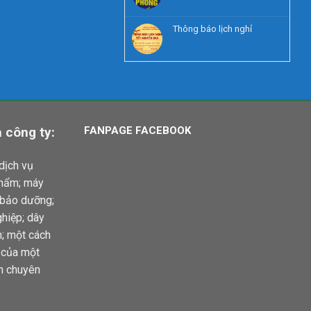
Thông báo lịch nghỉ
 công ty:
FANPAGE FACEBOOK
dịch vụ
phẩm; máy
 bảo dưỡng;
hiệp; dây
n; một cách
u của một
h chuyên