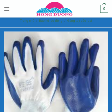
Skip
0
to
content
Trang chủ
/
Bảo hộ lao động
/
Găng tay các loại