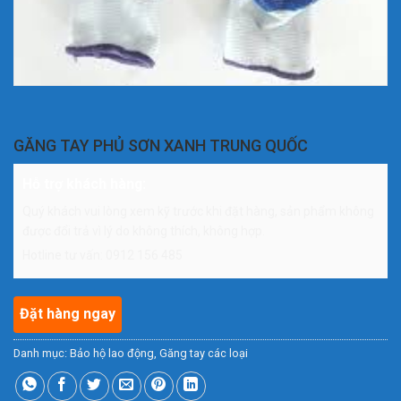
GĂNG TAY PHỦ SƠN XANH TRUNG QUỐC
Hỗ trợ khách hàng:
Quý khách vui lòng xem kỹ trước khi đặt hàng, sản phẩm không
được đổi trả vì lý do không thích, không hợp.
Hotline tư vấn: 0912 156 485
Đặt hàng ngay
Danh mục:
Bảo hộ lao động
,
Găng tay các loại