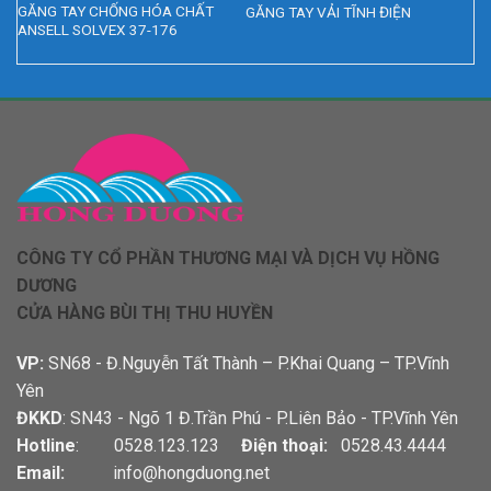
 –
GĂNG TAY CHỐNG HÓA CHẤT
GĂNG TAY VẢI TĨNH ĐIỆN
ANSELL SOLVEX 37-176
CÔNG TY CỔ PHẦN THƯƠNG MẠI VÀ DỊCH VỤ HỒNG
DƯƠNG
CỬA HÀNG BÙI THỊ THU HUYỀN
VP:
SN68 - Đ.Nguyễn Tất Thành – P.Khai Quang – TP.Vĩnh
Yên
ĐKKD
: SN43 - Ngõ 1 Đ.Trần Phú - P.Liên Bảo - TP.Vĩnh Yên
Hotline
: 0528.123.123
Điện thoại:
0528.43.4444
Email:
info@hongduong.net