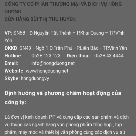
CÔNG TY CỔ PHẦN THƯƠNG MẠI VÀ DỊCH VỤ HỒNG
DƯƠNG
CỬA HÀNG BÙI THỊ THU HUYỀN
VP:
SN68 - Đ.Nguyễn Tất Thành – P.Khai Quang – TP.Vĩnh
Yên
ĐKKD
: SN43 - Ngõ 1 Đ.Trần Phú - P.Liên Bảo - TP.Vĩnh Yên
Hotline
: 0528.123.123
Điện thoại:
0528.43.4444
Email:
info@hongduong.net
Website:
www.hongduong.net
Skybe:
hongduongvy
Định hướng và phương châm hoạt động của
công ty:
Là đơn vị kinh doanh PP và cung cấp các sản phẩm và dịch
vụ thuộc các ngành hàng văn phòng phẩm tổng hợp , tạp
phẩm; máy móc và thiết bị văn phòng cùng các dịch vụ sử