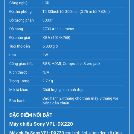
Công nghệ
LCD
Độ thu phóng
Từ 30Inch tới 300Inch (0.76 m tới 7.62m)
Độ tương phản
3000:1
Độ sáng
2700 Ansi Lumens
Độ phân giải
XGA (1024×768)
Tuổi thọ đèn
6.000 giờ
Loa
1W
Cổng giao tiếp
RGB, HDMI, Composite, Stero jack
Kích thước
N/A
Trọng lượng
2.7 Kg
Mô tả khác
Chất lượng hình ảnh đẹp
Bảo hành 24 tháng cho thân máy, 3 tháng với
Bảo hành
bóng đèn chiếu
ĐẶC ĐIỂM NỔI BẬT
Máy chiếu Sony VPL-DX220
Máy chiếu Sony VPL-DX220
cho hình ảnh sáng đẹp, rõ ràng,