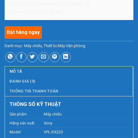
được đổi trả vì lý do không thích, không hợp.
Hotline tư vấn: 0912 156 485
Đặt hàng ngay
Danh mục:
Máy chiếu
,
Thiết bị Máy Văn phòng
MÔ TẢ
ĐÁNH GIÁ (0)
THÔNG TIN THANH TOÁN
THÔNG SỐ KỸ THUẬT
Sản phẩm
Máy chiếu
Hãng sản xuất
Sony
Model
VPL-DX220