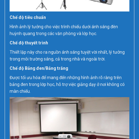
Chế độ tiêu chuẩn
Hình ảnh lý tưởng cho việc trình chiếu dưới ánh sáng đèn
huỳnh quang trong các văn phòng và lớp học.
Chế độ thuyết trình
Thiết lập này cho ra nguồn ánh sáng tuyệt vời nhất, lý tưởng
trong môi trường sáng, cả trong nhà và ngoài trời.
Chế độ Bảng đen/Bảng trắng
Được tối ưu hóa để mang đến những hình ảnh rõ ràng trên
bảng đen trong lớp học, hỗ trợ việc giảng dạy ở nơi không có
màn chiếu.