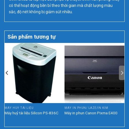
có thể hoạt động bền bỉ theo thời gian mà chất lượng màu
sắc, độ nét không bị giảm sút nhiều.
Sản phẩm tương tự
CÁC LOẠI MÁY ĐẾM TIỀN, SOI TIỀN, ĐÓNG GÓI TIỀN
MÁY HUỶ TÀI LIỆU
MÁY IN PHUN/ LAZE/IN KIM
NG
Máy huỷ tài liệu Silicon PS-836C
Máy in phun Canon Pixma E400