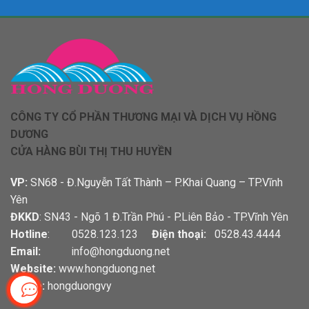
CÔNG TY CỔ PHẦN THƯƠNG MẠI VÀ DỊCH VỤ HỒNG
DƯƠNG
CỬA HÀNG BÙI THỊ THU HUYỀN
VP:
SN68 - Đ.Nguyễn Tất Thành – P.Khai Quang – TP.Vĩnh
Yên
ĐKKD
: SN43 - Ngõ 1 Đ.Trần Phú - P.Liên Bảo - TP.Vĩnh Yên
Hotline
: 0528.123.123
Điện thoại:
0528.43.4444
Email:
info@hongduong.net
Website:
www.hongduong.net
Skybe:
hongduongvy