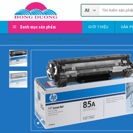
Skip
Tìm
to
kiếm:
content
Danh mục sản phẩm
GIỚI THIỆU
SẢN P
Trang chủ
/
Cartridge - Mực đổ
/
Mực in laser