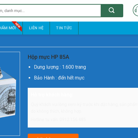
HẨM MỚI
LIÊN HỆ
TIN TỨC
Hộp mực HP 85A
Dung lượng : 1.600 trang
Bảo Hành : đến hết mực
Hỗ trợ khách hàng:
Quý khách vui lòng xem kỹ trước khi đặt hàng, sản phẩm 
do không thích, không hợp.
Hotline tư vấn: 0912 156 485