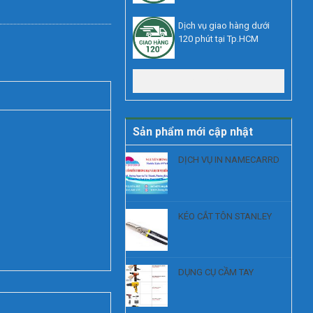
Dịch vụ giao hàng dưới
120 phút tại Tp.HCM
Xem thêm
Sản phẩm mới cập nhật
DỊCH VỤ IN NAMECARRD
KÉO CẮT TÔN STANLEY
DỤNG CỤ CẦM TAY