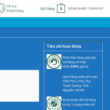
Hỗ trợ
0
Giỏ hàng
ĐĂNG NHẬP / ĐĂNG KÝ
khách hàng
Tiêu chí hoạt động
Phát hiện hàng giả, bạn
trả hàng và nhận
thêm
500%
giá trị.
Giao hàng miễn phí toàn
Vĩnh Phúc, Phú Thọ,
không được đổi trả vì lý
Tuyên Quang, Thái
Nguyên, Hà Nội
Được phép đổi trả hàng
trong 14 ngày miễn phí