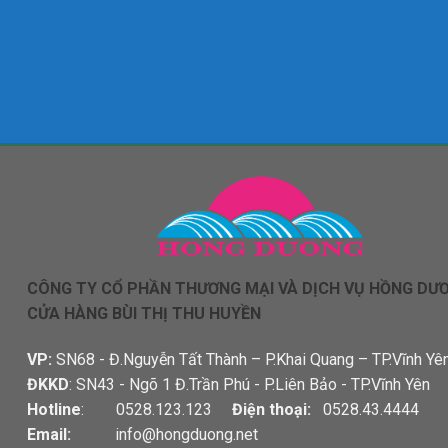
CÔNG TY CỔ PHẦN THƯƠNG MẠI VÀ DỊCH VỤ HỒNG DƯ
CỬA HÀNG BÙI THỊ THU HUYỀN
VP:
SN68 - Đ.Nguyễn Tất Thành – P.Khai Quang – TP.Vĩnh Yê
ĐKKD
: SN43 - Ngõ 1 Đ.Trần Phú - P.Liên Bảo - TP.Vĩnh Yên
Hotline
: 0528.123.123
Điện thoại:
0528.43.4444
Email:
info@hongduong.net