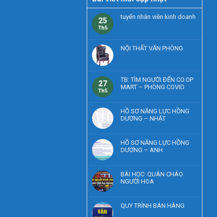
tuyển nhân viên kinh doanh
25
Th5
NỘI THẤT VĂN PHÒNG
TB: TÌM NGƯỜI ĐẾN CO.OP
27
MART – PHÒNG COVID
Th5
HỒ SƠ NĂNG LỰC HỒNG
DƯƠNG – NHẬT
HỒ SƠ NĂNG LỰC HỒNG
DƯƠNG – ANH
BÀI HỌC: QUÁN CHÁO
NGƯỜI HOA
QUY TRÌNH BÁN HÀNG