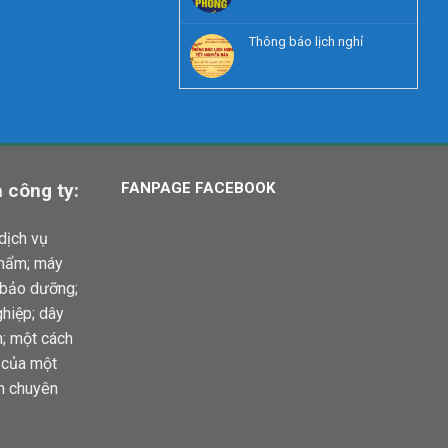
Thông báo lịch nghỉ
 công ty:
FANPAGE FACEBOOK
dịch vụ
phẩm; máy
 bảo dưỡng;
hiệp; dây
n; một cách
u của một
h chuyên