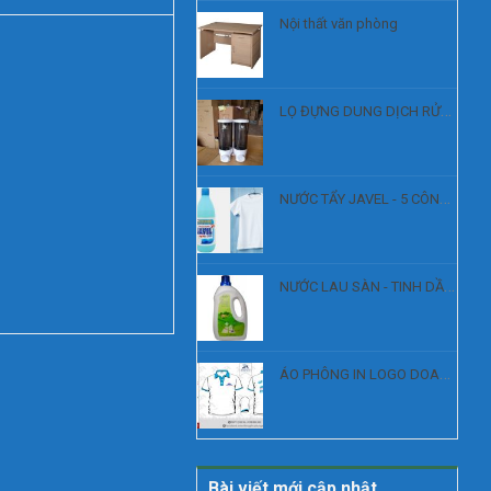
Nội thất văn phòng
LỌ ĐỰNG DUNG DỊCH RỬA TAY, SÁT KHUẨN
NƯỚC TẨY JAVEL - 5 CÔNG DỤNG
NƯỚC LAU SÀN - TINH DẦU XẢ
ÁO PHÔNG IN LOGO DOANH NGHIỆP
Bài viết mới cập nhật