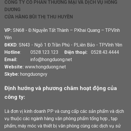
CÔNG TY CỔ PHẦN THƯƠNG MẠI VÀ DỊCH VỤ HỒNG
DƯƠNG
CỬA HÀNG BÙI THỊ THU HUYỀN
VP:
SN68 - Đ.Nguyễn Tất Thành – P.Khai Quang – TP.Vĩnh
Yên
ĐKKD
: SN43 - Ngõ 1 Đ.Trần Phú - P.Liên Bảo - TP.Vĩnh Yên
Hotline
: 0528.123.123
Điện thoại:
0528.43.4444
Email:
info@hongduong.net
Website:
www.hongduong.net
Skybe:
hongduongvy
Định hướng và phương châm hoạt động của
công ty:
Là đơn vị kinh doanh PP và cung cấp các sản phẩm và dịch
vụ thuộc các ngành hàng văn phòng phẩm tổng hợp , tạp
phẩm; máy móc và thiết bị văn phòng cùng các dịch vụ sử