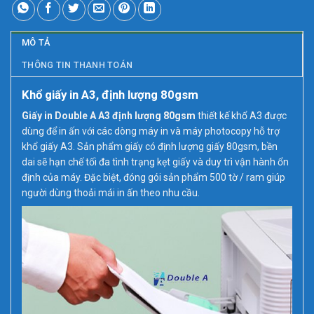
MÔ TẢ
THÔNG TIN THANH TOÁN
Khổ giấy in A3, định lượng 80gsm
Giấy in Double A A3 định lượng 80gsm
thiết kế khổ A3 được
dùng để in ấn với các dòng máy in và máy photocopy hỗ trợ
khổ giấy A3. Sản phẩm giấy có định lượng giấy 80gsm, bền
dai sẽ hạn chế tối đa tình trạng kẹt giấy và duy trì vận hành ổn
định của máy. Đặc biệt, đóng gói sản phẩm 500 tờ / ram giúp
người dùng thoải mái in ấn theo nhu cầu.