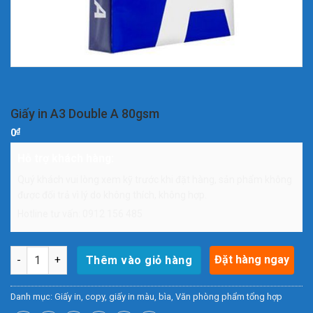
Giấy in A3 Double A 80gsm
₫
0
Hỗ trợ khách hàng:
Quý khách vui lòng xem kỹ trước khi đặt hàng, sản phẩm không
được đổi trả vì lý do không thích, không hợp.
Hotline tư vấn: 0912 156 485
Giấy in A3 Double A 80gsm số lượng
Đặt hàng ngay
Thêm vào giỏ hàng
Danh mục:
Giấy in, copy, giấy in màu, bìa
,
Văn phòng phẩm tổng hợp