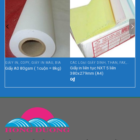
GIẤY IN, COPY, GIẤY IN MÀU, BÌA
CÁC LOẠI GIẤY DÍNH, THAN, FAX,..
ner
Giấy in liên tục NXT 5 liên
Giấy A0 80gsm ( 1cuộn = 8kg)
380x279mm (A4)
0
₫