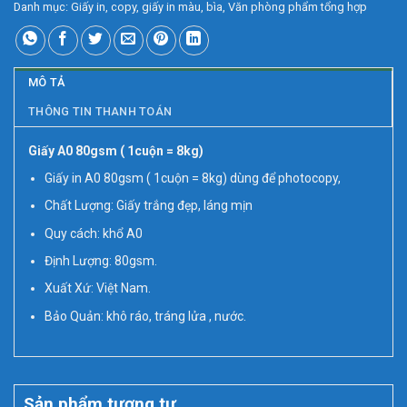
Danh mục:
Giấy in, copy, giấy in màu, bìa
,
Văn phòng phẩm tổng hợp
MÔ TẢ
THÔNG TIN THANH TOÁN
Giấy A0 80gsm ( 1cuộn = 8kg)
Giấy in A0 80gsm ( 1cuộn = 8kg) dùng để photocopy,
Chất Lượng: Giấy trắng đẹp, láng mịn
Quy cách: khổ A0
Định Lượng: 80gsm.
Xuất Xứ: Việt Nam.
Bảo Quản: khô ráo, tráng lửa , nước.
Sản phẩm tương tự