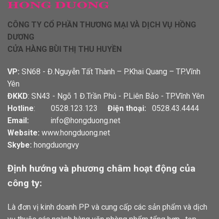
CÔNG TY CỔ PHẦN THƯƠNG MẠI VÀ DỊCH VỤ HỒNG
DƯƠNG
CỬA HÀNG BÙI THỊ THU HUYỀN
VP:
SN68 - Đ.Nguyễn Tất Thành – P.Khai Quang – TP.Vĩnh
Yên
ĐKKD
: SN43 - Ngõ 1 Đ.Trần Phú - P.Liên Bảo - TP.Vĩnh Yên
Hotline
: 0528.123.123
Điện thoại:
0528.43.4444
Email:
info@hongduong.net
Website:
www.hongduong.net
Skybe:
hongduongvy
Định hướng và phương châm hoạt động của
công ty:
Là đơn vị kinh doanh PP và cung cấp các sản phẩm và dịch