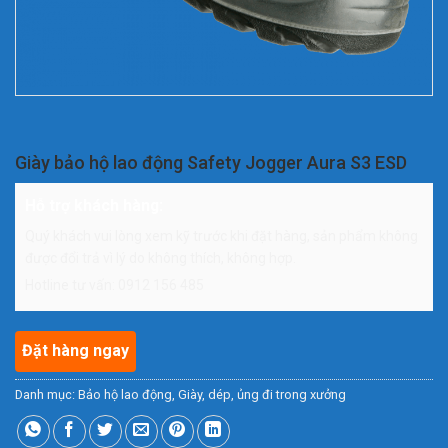
Giày bảo hộ lao động Safety Jogger Aura S3 ESD
Hỗ trợ khách hàng:
Quý khách vui lòng xem kỹ trước khi đặt hàng, sản phẩm không
được đổi trả vì lý do không thích, không hợp.
Hotline tư vấn: 0912 156 485
Đặt hàng ngay
Danh mục:
Bảo hộ lao động
,
Giày, dép, ủng đi trong xưởng