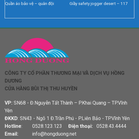
Quần áo bảo vệ – quân đội
Giầy safety jogger desert – 117
CÔNG TY CỔ PHẦN THƯƠNG MẠI VÀ DỊCH VỤ HỒNG
DƯƠNG
CỬA HÀNG BÙI THỊ THU HUYỀN
VP:
SN68 - Đ.Nguyễn Tất Thành – P.Khai Quang – TP.Vĩnh
Yên
ĐKKD
: SN43 - Ngõ 1 Đ.Trần Phú - P.Liên Bảo - TP.Vĩnh Yên
Hotline
: 0528.123.123
Điện thoại:
0528.43.4444
Email:
info@hongduong.net