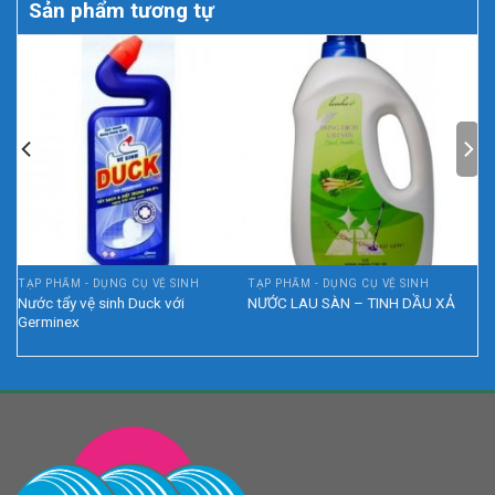
Sản phẩm tương tự
TẠP PHẨM - DỤNG CỤ VỆ SINH
TẠP PHẨM - DỤNG CỤ VỆ SINH
Nước tẩy vệ sinh Duck với
ỤNG
NƯỚC LAU SÀN – TINH DẦU XẢ
Germinex