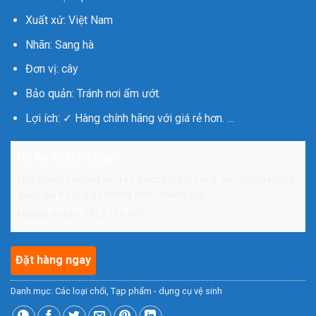
Xuất xứ: Việt Nam
Nhãn: Sang hà
Đơn vị: cây
Bảo quản: Tránh nơi ẩm ướt.
Lợi ích: ✓ Hàng chính hãng với giá rẻ hơn. …
Hỗ trợ khách hàng:
Quý khách vui lòng xem kỹ trước khi đặt hàng, sản phẩm không
được đổi trả vì lý do không thích, không hợp.
Hotline tư vấn: 0912 156 485
Đặt hàng ngay
Danh mục:
Các loại chổi
,
Tạp phẩm - dụng cụ vệ sinh