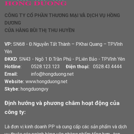
CÔNG TY CỔ PHẦN THƯƠNG MẠI VÀ DỊCH VỤ HỒNG
DƯƠNG
CỬA HÀNG BÙI THỊ THU HUYỀN
VP:
SN68 - Đ.Nguyễn Tất Thành – P.Khai Quang – TP.Vĩnh
Yên
ĐKKD
: SN43 - Ngõ 1 Đ.Trần Phú - P.Liên Bảo - TP.Vĩnh Yên
Hotline
: 0528.123.123
Điện thoại:
0528.43.4444
Email:
info@hongduong.net
Website:
www.hongduong.net
Skybe:
hongduongvy
Định hướng và phương châm hoạt động của
công ty:
Là đơn vị kinh doanh PP và cung cấp các sản phẩm và dịch