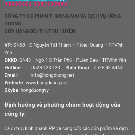
CÔNG TY CỔ PHẦN THƯƠNG MẠI VÀ DỊCH VỤ HỒNG
DƯƠNG
CỬA HÀNG BÙI THỊ THU HUYỀN
VP:
SN68 - Đ.Nguyễn Tất Thành – P.Khai Quang – TP.Vĩnh
Yên
ĐKKD
: SN43 - Ngõ 1 Đ.Trần Phú - P.Liên Bảo - TP.Vĩnh Yên
Hotline
: 0528.123.123
Điện thoại:
0528.43.4444
Email:
info@hongduong.net
Website:
www.hongduong.net
Skybe:
hongduongvy
Định hướng và phương châm hoạt động của
công ty:
Là đơn vị kinh doanh PP và cung cấp các sản phẩm và dịch