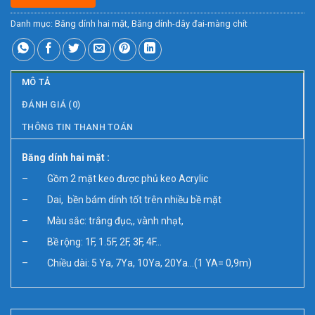
Danh mục:
Băng dính hai mặt
,
Băng dính-dây đai-màng chít
MÔ TẢ
ĐÁNH GIÁ (0)
THÔNG TIN THANH TOÁN
Băng dính hai mặt :
– Gồm 2 mặt keo được phủ keo Acrylic
– Dai, bền bám dính tốt trên nhiều bề mặt
– Màu sắc: trắng đục,, vành nhạt,
– Bề rộng: 1F, 1.5F, 2F, 3F, 4F…
– Chiều dài: 5 Ya, 7Ya, 10Ya, 20Ya…(1 YA= 0,9m)