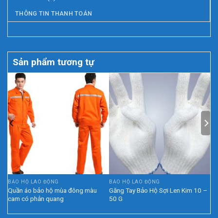
THÔNG TIN THANH TOÁN
Sản phẩm tương tự
BẢO HỘ LAO ĐỘNG
BẢO HỘ LAO ĐỘNG
Quần áo bảo hộ mùa đông màu
Găng Tay Bảo Hộ Sợi Len Kim 10 –
cam có phản quang
50 G