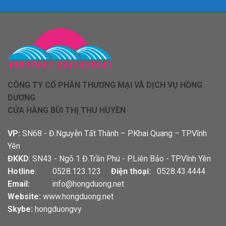
CÔNG TY CỔ PHẦN THƯƠNG MẠI VÀ DỊCH VỤ HỒNG
DƯƠNG
CỬA HÀNG BÙI THỊ THU HUYỀN
VP:
SN68 - Đ.Nguyễn Tất Thành – P.Khai Quang – TP.Vĩnh
Yên
ĐKKD
: SN43 - Ngõ 1 Đ.Trần Phú - P.Liên Bảo - TP.Vĩnh Yên
Hotline
: 0528.123.123
Điện thoại:
0528.43.4444
Email:
info@hongduong.net
Website:
www.hongduong.net
Skybe:
hongduongvy