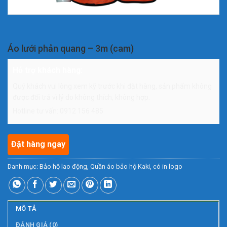
Áo lưới phản quang – 3m (cam)
Hỗ trợ khách hàng:
Quý khách vui lòng xem kỹ trước khi đặt hàng, sản phẩm không
được đổi trả vì lý do không thích, không hợp.
Hotline tư vấn: 0912 156 485
Đặt hàng ngay
Danh mục:
Bảo hộ lao động
,
Quần áo bảo hộ Kaki, có in logo
MÔ TẢ
ĐÁNH GIÁ (0)