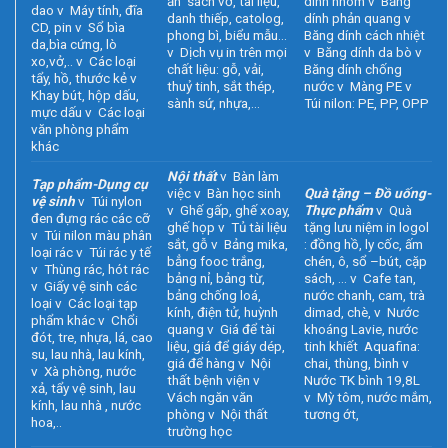
ấn sách vở, tài liệu,
dính nhôm v Băng
dao v Máy tính, đĩa
danh thiếp, catolog,
dính phản quang v
CD, pin v Sổ bìa
phong bì, biểu mẫu…
Băng dính cách nhiệt
da,bìa cứng, lò
v Dịch vụ in trên mọi
v Băng dính da bò v
xo,vở,.. v Các loại
chất liệu: gỗ, vải,
Băng dính chống
tẩy, hồ, thước kẻ v
thuỷ tinh, sắt thép,
nước v Màng PE v
Khay bút, hộp dấu,
sành sứ, nhựa,…
Túi nilon: PE, PP, OPP
mực dấu v Các loại
văn phòng phẩm
khác
Nội thất
v Bàn làm
Tạp phẩm-Dụng cụ
việc v Bàn học sinh
Quà tặng – Đồ uống-
vệ sinh
v Túi nylon
v Ghế gấp, ghế xoay,
Thực phẩm
v Quà
đen đựng rác các cỡ
ghế họp v Tủ tài liệu
tặng lưu niệm in logol
v Túi nilon màu phân
sắt, gỗ v Bảng mika,
: đồng hồ, ly cốc, ấm
loại rác v Túi rác y tế
bẳng fooc trắng,
chén, ô, sổ –bút, cặp
v Thùng rác, hót rác
bảng nỉ, bảng từ,
sách, … v Cafe tan,
v Giấy vệ sinh các
bảng chống loá,
nước chanh, cam, trà
loại v Các loại tạp
kính, điện tử, huỳnh
dimad, chè, v Nước
phẩm khác v Chổi
quang v Giá để tài
khoáng Lavie, nước
đót, tre, nhựa, lá, cao
liệu, giá để giáy dép,
tinh khiết Aquafina:
su, lau nhà, lau kính,
giá để hàng v Nội
chai, thùng, bình v
v Xà phòng, nước
thất bệnh viện v
Nước TK bình 19,8L
xả, tẩy vệ sinh, lau
Vách ngăn văn
v Mỳ tôm, nước mắm,
kính, lau nhà , nước
phòng v Nội thất
tương ớt,
hoa,..
trường học