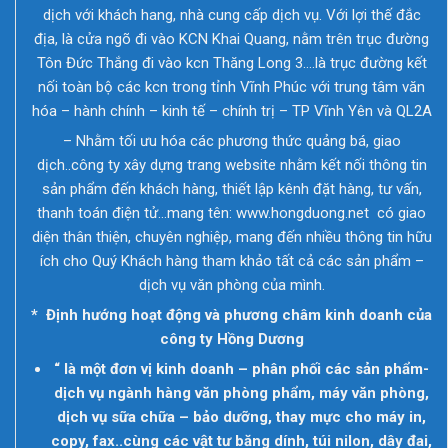
dịch với khách hang, nhà cung cấp dịch vụ. Với lợi thế đắc
địa, là cửa ngõ đi vào KCN Khai Quang, nằm trên trục đường
Tôn Đức Thắng đi vào kcn Thăng Long 3….là trục đường kết
nối toàn bộ các kcn trong tỉnh Vĩnh Phúc với trung tâm văn
hóa – hành chính – kinh tế – chính trị – TP Vĩnh Yên và QL2A
– Nhằm tối ưu hóa các phương thức quảng bá, giao
dịch..công ty xây dựng trang website nhằm kết nối thông tin
sản phẩm đến khách hàng, thiết lập kênh đặt hàng, tư vấn,
thanh toán điện tử…mang tên:
www.hongduong.net
có giao
diện thân thiện, chuyên nghiệp, mang đến nhiều thông tin hữu
ích cho Quý Khách hàng tham khảo tất cả các sản phẩm –
dịch vụ văn phòng của mình.
* Định hướng hoạt động và phương châm kinh doanh của
công ty Hồng Dương
“ là một đơn vị kinh doanh – phân phối các sản phẩm-
dịch vụ ngành hàng văn phòng phẩm, máy văn phòng,
dịch vụ sữa chữa – bảo dưỡng, thay mực cho máy in,
copy, fax..cùng các vật tư băng dính, túi nilon, dây đai,