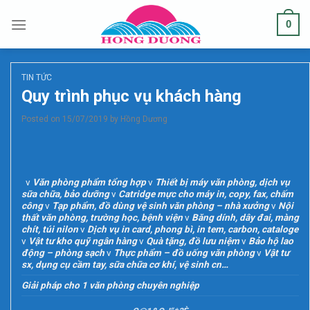
Skip
situs toto
0
to
content
TIN TỨC
Quy trình phục vụ khách hàng
Posted on
15/07/2019
by
Hồng Dương
v
Văn phòng phẩm tổng hợp
v
Thiết bị máy văn phòng, dịch vụ
sữa chữa, bảo dưỡng
v
Catridge mực cho máy in, copy, fax, chấm
công
v
Tạp phẩm, đồ dùng vệ sinh văn phòng – nhà xưởng
v
Nội
thất văn phòng, trường học, bệnh viện
v
Băng dính, dây đai, màng
chít, túi nilon
v
Dịch vụ in card, phong bì, in tem, carbon, cataloge
v
Vật tư kho quỹ ngân hàng
v
Quà tặng, đồ lưu niệm
v
Bảo hộ lao
động – phòng sạch
v
Thực phẩm – đồ uống văn phòng
v
Vật tư
sx, dụng cụ cầm tay, sữa chữa cơ khí, vệ sinh cn…
Gi
ả
i pháp cho 1 v
ă
n phòng chuyên nghi
ệ
p