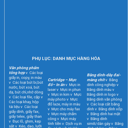
PHỤ LỤC: DANH MỤC HÀNG HÓA
Văn phòng phẩm
tổng hợp
v Các loại
Băng dính-dây đai-
giấy in, copy, in màu
Cartridge – Mực
màng chít
v Băng
v Các loại bút bi,bút
đổ– In ấn
v Mực in
dính công nghiệp v
nước, bút xoá, bút
laser v Mực in phun
Băng dính màu v
dạ, bút chì,nhớ dòng
v Mực in kim v Mực
Băng dính in logo v
v Các loại file, cặp v
máy photo v Mực
Băng dính văn phòng
Các loại khay, hộp
đổ laze, máy in màu
v Các loại cắt băng
tài liệu v Các loại
v Mực cho máy fax
dính v Băng dính xốp
giấy dính, giấy fax,
v Mực máy chấm
v Băng dính hai mặt
giấy telex, giấy than
công v Mực máy
v Băng dính
v Đục lỗ, ghim, kẹp
tính tiền v Dịch vụ in
simili/dán gáy v Băng
sắt v Kéo, dao, lưỡi