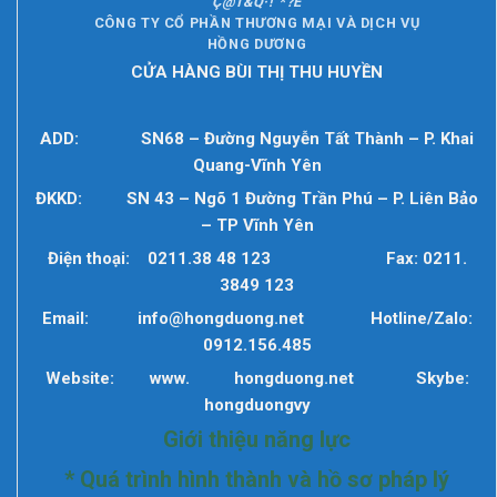
Ç
@
1
&
Q
·
!
“
*
?
È
CÔNG TY CỔ PHẦN THƯƠNG MẠI VÀ DỊCH VỤ
HỒNG DƯƠNG
CỬA HÀNG BÙI THỊ THU HUYỀN
ADD: SN68 – Đường Nguyễn Tất Thành – P. Khai
Quang-Vĩnh Yên
ĐKKD: SN 43 – Ngõ 1 Đường Trần Phú – P. Liên Bảo
– TP Vĩnh Yên
Đ
iện thoại
: 0211.38 48 123
Fax: 0211.
3849 123
Email:
info@hongduong.ne
t
Hotline/Zalo
:
09
12.156.485
Website:
www.
hongduong
.net
Skybe:
hongduongvy
Giới thiệu năng lực
* Quá trình hình thành và hồ sơ pháp lý