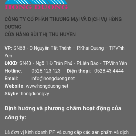
CÔNG TY CỔ PHẦN THƯƠNG MẠI VÀ DỊCH VỤ HỒNG
DƯƠNG
CỬA HÀNG BÙI THỊ THU HUYỀN
VP:
SN68 - Đ.Nguyễn Tất Thành – P.Khai Quang – TP.Vĩnh
Yên
ĐKKD
: SN43 - Ngõ 1 Đ.Trần Phú - P.Liên Bảo - TP.Vĩnh Yên
Hotline
: 0528.123.123
Điện thoại:
0528.43.4444
Email:
info@hongduong.net
Website:
www.hongduong.net
Skybe:
hongduongvy
Định hướng và phương châm hoạt động của
công ty:
Là đơn vị kinh doanh PP và cung cấp các sản phẩm và dịch