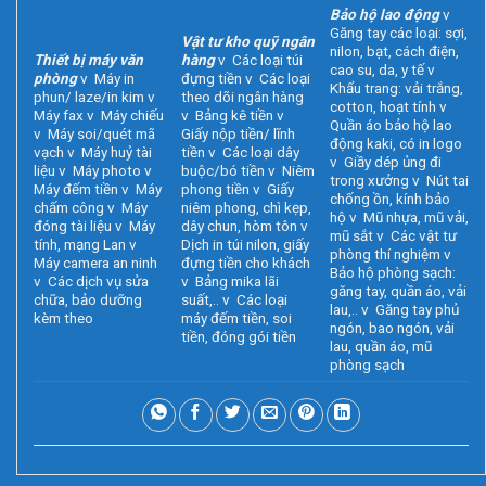
Bảo hộ lao động
v
Găng tay các loại: sợi,
Vật tư kho quỹ ngân
nilon, bạt, cách điện,
Thiết bị máy văn
hàng
v Các loại túi
cao su, da, y tế v
phòng
v Máy in
đựng tiền v Các loại
Khẩu trang: vải trắng,
phun/ laze/in kim v
theo dõi ngân hàng
cotton, hoạt tính v
Máy fax v Máy chiếu
v Bảng kê tiền v
Quần áo bảo hộ lao
v Máy soi/quét mã
Giấy nộp tiền/ lĩnh
động kaki, có in logo
vạch v Máy huỷ tài
tiền v Các loại dây
v Giầy dép ủng đi
liệu v Máy photo v
buộc/bó tiền v Niêm
trong xưởng v Nút tai
Máy đếm tiền v Máy
phong tiền v Giấy
chống ồn, kính bảo
chấm công v Máy
niêm phong, chì kẹp,
hộ v Mũ nhựa, mũ vải,
đóng tài liệu v Máy
dây chun, hòm tôn v
mũ sắt v Các vật tư
tính, mạng Lan v
Dịch in túi nilon, giấy
phòng thí nghiệm v
Máy camera an ninh
đựng tiền cho khách
Bảo hộ phòng sạch:
v Các dịch vụ sửa
v Bảng mika lãi
găng tay, quần áo, vải
chữa, bảo dưỡng
suất,.. v Các loại
lau,.. v Găng tay phủ
kèm theo
máy đếm tiền, soi
ngón, bao ngón, vải
tiền, đóng gói tiền
lau, quần áo, mũ
phòng sạch