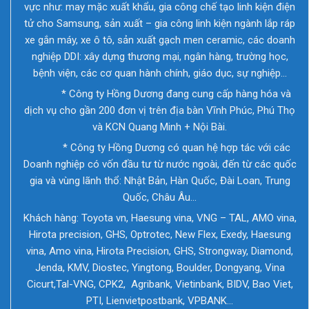
vực như: may mặc xuất khẩu, gia công chế tạo linh kiện điện
tử cho Samsung, sản xuất – gia công linh kiện ngành lắp ráp
xe gắn máy, xe ô tô, sản xuất gạch men ceramic, các doanh
nghiệp DDI: xây dựng thương mại, ngân hàng, trường học,
bệnh viện, các cơ quan hành chính, giáo dục, sự nghiệp…
* Công ty Hồng Dương đang cung cấp hàng hóa và
dịch vụ cho gần 200 đơn vị trên địa bàn Vĩnh Phúc, Phú Thọ
và KCN Quang Minh + Nội Bài.
* Công ty Hồng Dương có quan hệ hợp tác với các
Doanh nghiệp có vốn đầu tư từ nước ngoài, đến từ các quốc
gia và vùng lãnh thổ: Nhật Bản, Hàn Quốc, Đài Loan, Trung
Quốc, Châu Âu…
Khách hàng: Toyota vn, Haesung vina, VNG – TAL, AMO vina,
Hirota precision, GHS, Optrotec, New Flex, Exedy, Haesung
vina, Amo vina, Hirota Precision, GHS, Strongway, Diamond,
Jenda, KMV, Diostec, Yingtong, Boulder, Dongyang, Vina
Cicurt,Tal-VNG, CPK2, Agribank, Vietinbank, BIDV, Bao Viet,
PTI, Lienvietpostbank, VPBANK…