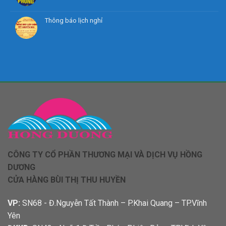
Thông báo lịch nghỉ
CÔNG TY CỔ PHẦN THƯƠNG MẠI VÀ DỊCH VỤ HỒNG
DƯƠNG
CỬA HÀNG BÙI THỊ THU HUYỀN
VP:
SN68 - Đ.Nguyễn Tất Thành – P.Khai Quang – TP.Vĩnh
Yên