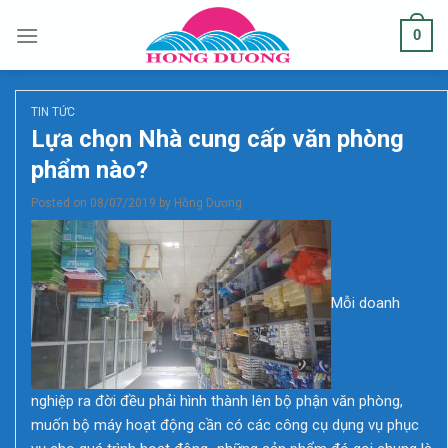
Skip
bandar togel
monperatoto
monperatoto
monperatoto
monperatoto
monperatoto
monperatoto
monperatoto
monperatoto
monperatoto
toto togel
situs togel
toto togel
toto togel
situs togel
slot gacor
situs toto
toto slot
situs toto
link gacor
link gacor
link gacor
slot
0
to
content
TIN TỨC
Lựa chọn Nhà cung cấp văn phòng
phẩm nào?
Posted on
08/07/2019
by
Hồng Dương
Mỗi doanh
nghiệp ra đời đều phải hình thành lên bộ phận văn phòng,
muốn bộ máy hoạt động cần có các công cụ dụng vụ phục