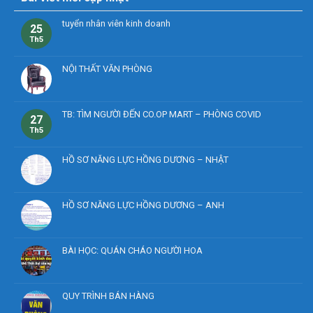
tuyển nhân viên kinh doanh
25
Th5
NỘI THẤT VĂN PHÒNG
TB: TÌM NGƯỜI ĐẾN CO.OP MART – PHÒNG COVID
27
Th5
HỒ SƠ NĂNG LỰC HỒNG DƯƠNG – NHẬT
HỒ SƠ NĂNG LỰC HỒNG DƯƠNG – ANH
BÀI HỌC: QUÁN CHÁO NGƯỜI HOA
QUY TRÌNH BÁN HÀNG