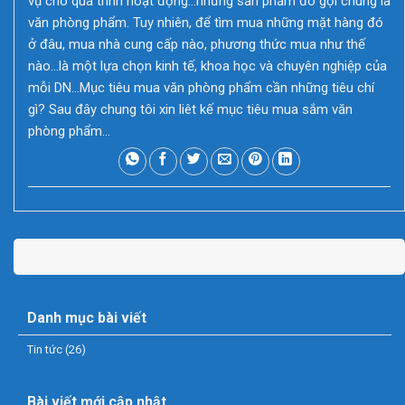
vụ cho quá trình hoạt động…những sản phẩm đó gọi chung là
văn phòng phẩm. Tuy nhiên, để tìm mua những mặt hàng đó
ở đâu, mua nhà cung cấp nào, phương thức mua như thế
nào…là một lựa chọn kinh tế, khoa học và chuyên nghiệp của
mỗi DN…Mục tiêu mua văn phòng phẩm cần những tiêu chí
gì? Sau đây chung tôi xin liêt kế mục tiêu mua sắm văn
phòng phẩm…
Danh mục bài viết
Tin tức
(26)
Bài viết mới cập nhật