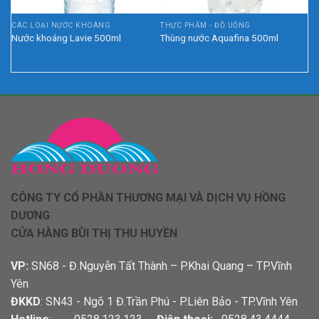
CÁC LOẠI NƯỚC KHOÁNG
THỰC PHẨM - ĐỒ UỐNG
Nước khoáng Lavie 500ml
Thùng nước Aquafina 500ml
CÔNG TY CỔ PHẦN THƯƠNG MẠI VÀ DỊCH VỤ HỒNG
DƯƠNG
CỬA HÀNG BÙI THỊ THU HUYỀN
VP:
SN68 - Đ.Nguyễn Tất Thành – P.Khai Quang – TP.Vĩnh
Yên
ĐKKD
: SN43 - Ngõ 1 Đ.Trần Phú - P.Liên Bảo - TP.Vĩnh Yên