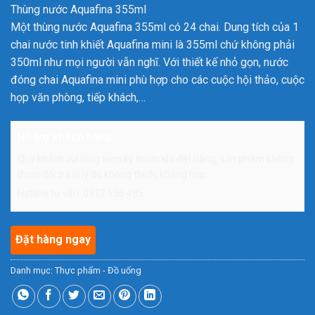
Thùng nước Aquafina 355ml
Một thùng nước Aquafina 355ml có 24 chai. Dung tích của 1
chai nước tinh khiết Aquafina mini là 355ml chứ không phải
350ml như mọi người vẫn nghĩ. Với thiết kế nhỏ gọn, nước
đóng chai Aquafina mini phù hợp cho các cuộc hội thảo, cuộc
họp văn phòng, tiếp khách,…
Hỗ trợ khách hàng:
Quý khách vui lòng xem kỹ trước khi đặt hàng, sản phẩm không
được đổi trả vì lý do không thích, không hợp.
Hotline tư vấn: 0912 156 485
Đặt hàng ngay
Danh mục:
Thực phẩm - Đồ uống