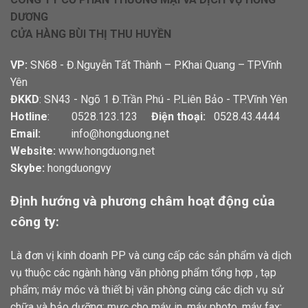
DƯƠNG
CỬA HÀNG BÙI THỊ THU HUYỀN
VP:
SN68 - Đ.Nguyễn Tất Thành – P.Khai Quang – TP.Vĩnh
Yên
ĐKKD
: SN43 - Ngõ 1 Đ.Trần Phú - P.Liên Bảo - TP.Vĩnh Yên
Hotline
: 0528.123.123
Điện thoại:
0528.43.4444
Email:
info@hongduong.net
Website:
www.hongduong.net
Skybe:
hongduongvy
Định hướng và phương châm hoạt động của
công ty:
Là đơn vị kinh doanh PP và cung cấp các sản phẩm và dịch
vụ thuộc các ngành hàng văn phòng phẩm tổng hợp , tạp
phẩm; máy móc và thiết bị văn phòng cùng các dịch vụ sử
chữa và bảo dưỡng; mực cho máy in, máy photo, máy fax;