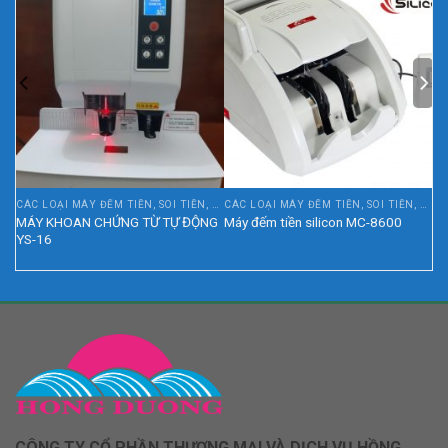
CÁC LOẠI MÁY ĐẾM TIỀN, SOI TIỀN, ĐÓNG GÓI TIỀN
CÁC LOẠI MÁY ĐẾM TIỀN, SOI TIỀN, ĐÓNG GÓI TIỀN
MÁY KHOAN CHỨNG TỪ TỰ ĐỘNG
Máy đếm tiền silicon MC-8600
YS-16
CÔNG TY CỔ PHẦN THƯƠNG MẠI VÀ DỊCH VỤ HỒNG