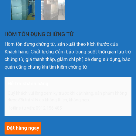
HÒM TÔN ĐỰNG CHỨNG TỪ
Hòm tôn đựng chứng từ, sản xuất theo kích thước của
Khách hàng. Chất lượng đảm bảo trong suốt thời gian lưu trữ
chứng từ, giá thành thấp, giảm chi phí, dễ dang sử dụng, bảo
quản cũng chưng khi tìm kiếm chứng từ
Hỗ trợ khách hàng:
Quý khách vui lòng xem kỹ trước khi đặt hàng, sản phẩm không
được đổi trả vì lý do không thích, không hợp.
Hotline tư vấn: 0912 156 485
Đặt hàng ngay