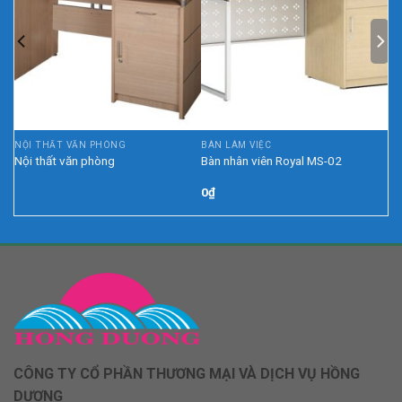
NỘI THẤT VĂN PHÒNG
BÀN LÀM VIỆC
L
Nội thất văn phòng
Bàn nhân viên Royal MS-02
0
₫
CÔNG TY CỔ PHẦN THƯƠNG MẠI VÀ DỊCH VỤ HỒNG
DƯƠNG