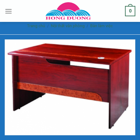
Skip
0
to
content
Trang chủ
/
Nội thất văn phòng
/
Bàn làm việc