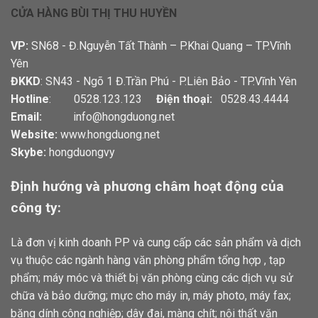
CỬA HÀNG BÙI THỊ THU HUYỀN
VP:
SN68 - Đ.Nguyễn Tất Thành – P.Khai Quang – TP.Vĩnh
Yên
ĐKKD
: SN43 - Ngõ 1 Đ.Trần Phú - P.Liên Bảo - TP.Vĩnh Yên
Hotline
: 0528.123.123
Điện thoại:
0528.43.4444
Email:
info@hongduong.net
Website:
www.hongduong.net
Skybe:
hongduongvy
Định hướng và phương châm hoạt động của
công ty:
Là đơn vị kinh doanh PP và cung cấp các sản phẩm và dịch
vụ thuộc các ngành hàng văn phòng phẩm tổng hợp , tạp
phẩm; máy móc và thiết bị văn phòng cùng các dịch vụ sử
chữa và bảo dưỡng; mực cho máy in, máy photo, máy fax;
băng dính công nghiệp; dây đai, màng chít; nội thất văn