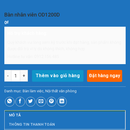
Bàn nhân viên OD1200D
₫
0
Hỗ trợ khách hàng:
Quý khách vui lòng xem kỹ trước khi đặt hàng, sản phẩm không
được đổi trả vì lý do không thích, không hợp.
Hotline tư vấn: 0912 156 485
Bàn nhân viên OD1200D số lượng
Đặt hàng ngay
Thêm vào giỏ hàng
Danh mục:
Bàn làm việc
,
Nội thất văn phòng
MÔ TẢ
THÔNG TIN THANH TOÁN