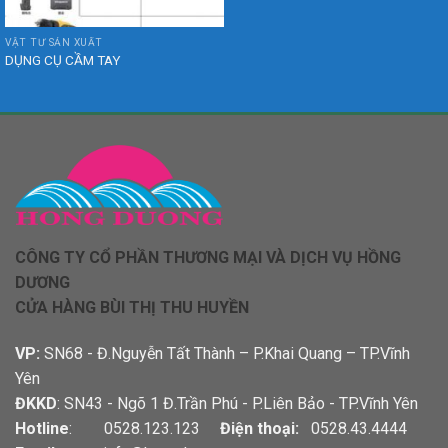
VẬT TƯ SẢN XUẤT
DỤNG CỤ CẦM TAY
CÔNG TY CỔ PHẦN THƯƠNG MẠI VÀ DỊCH VỤ HỒNG
DƯƠNG
CỬA HÀNG BÙI THỊ THU HUYỀN
VP:
SN68 - Đ.Nguyễn Tất Thành – P.Khai Quang – TP.Vĩnh
Yên
ĐKKD
: SN43 - Ngõ 1 Đ.Trần Phú - P.Liên Bảo - TP.Vĩnh Yên
Hotline
: 0528.123.123
Điện thoại:
0528.43.4444